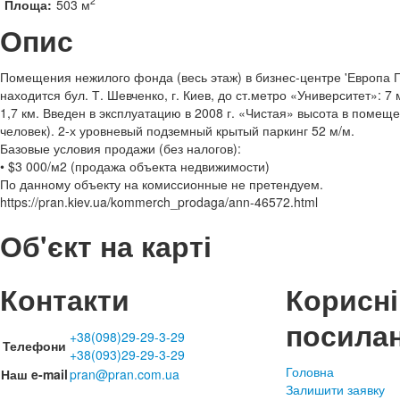
2
Площа:
503 м
Опис
Помещения нежилого фонда (весь этаж) в бизнес-центре 'Европа 
находится бул. Т. Шевченко, г. Киев, до ст.метро «Университет»: 7
1,7 км. Введен в эксплуатацию в 2008 г. «Чистая» высота в помеще
человек). 2-х уровневый подземный крытый паркинг 52 м/м.
Базовые условия продажи (без налогов):
• $3 000/м2 (продажа объекта недвижимости)
По данному объекту на комиссионные не претендуем.
https://pran.kiev.ua/kommerch_prodaga/ann-46572.html
Об'єкт на карті
Контакти
Корисні
посила
+38(098)29-29-3-29
Телефони
+38(093)29-29-3-29
Головна
Наш e-mail
pran@pran.com.ua
Залишити заявку