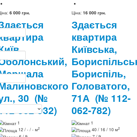
Ціна:
6 000 грн.
Ціна:
16 000 грн.
Здається
Здається
квартира
квартира
Київ,
Київська,
Оболонський,
Бориспільсь
Маршала
Бориспіль,
Малиновского
Головатого,
ул., 30
(№
71А
(№ 112-
112-062-932)
062-782)
1
1
2
2
12 / - / - м
40 / 16 / 10 м
6 / 9
7 / 9