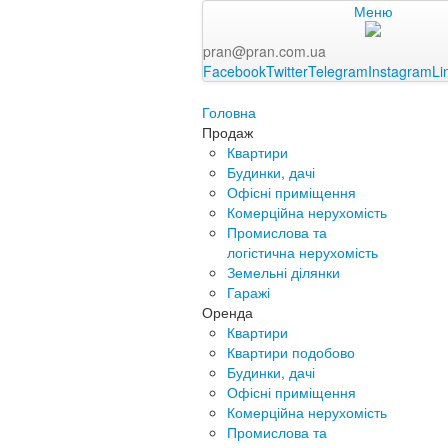
Меню
pran@pran.com.ua
Facebook
Twitter
Telegram
Instagram
Li
Головна
Продаж
Квартири
Будинки, дачі
Офісні приміщення
Комерційна нерухомість
Промислова та
логістична нерухомість
Земельні ділянки
Гаражі
Оренда
Квартири
Квартири подобово
Будинки, дачі
Офісні приміщення
Комерційна нерухомість
Промислова та