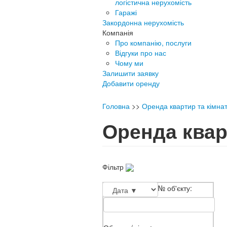
логістична нерухомість
Гаражі
Закордонна нерухомість
Компанія
Про компанію, послуги
Відгуки про нас
Чому ми
Залишити заявку
Добавити оренду
Головна
>>
Оренда квартир та кімна
Оренда квар
Фільтр
№ об'єкту: