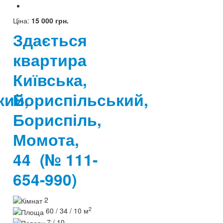
Ціна:
15 000 грн.
Здається
квартира
Київська,
кий,
Бориспільський,
Бориспіль,
Момота,
44
(№ 111-
654-990)
2
2
60 / 34 / 10 м
7 / 10