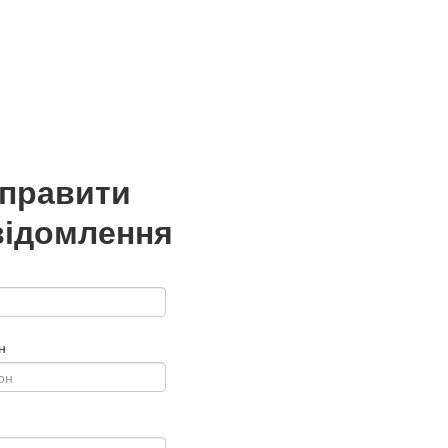
дправити
відомлення
н