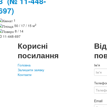
8
(№ 11-448-
697)
1
2
50 / 17 / 15 м
8 / 14
ID
11-448-697
Корисні
Ві
посилання
по
Головна
Ім'я
Залишити заявку
Контакти
Телефо
Email